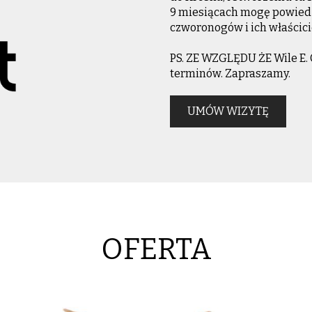
9 miesiącach mogę powiedzi
czworonogów i ich właścicie
PS. ZE WZGLĘDU ŻE Wile E. 
terminów. Zapraszamy.
UMÓW WIZYTĘ
OFERTA