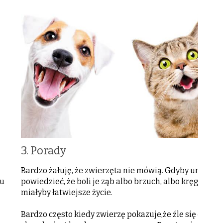
3. Porady
Bardzo żałuję, że zwierzęta nie mówią. Gdyby umiały
cu
powiedzieć, że boli je ząb albo brzuch, albo kręgosłup,
miałyby łatwiejsze życie.
Bardzo często kiedy zwierzę pokazuje,że źle się czuje,