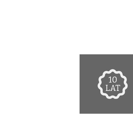
10
LAT