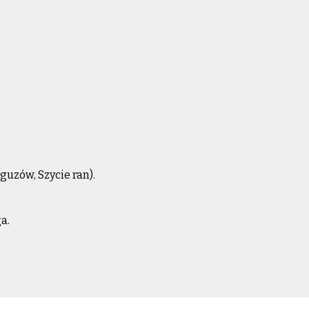
uzów, Szycie ran).
a.