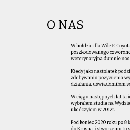
O NAS
W hołdzie dla Wile E. Coyot
poszkodowanego czworonog
weterynaryjna dumnie nosz
Kiedy jako nastolatek podz
zdobywaniu pożywienia wyka
działania, uświadomiłem so
W ciągu następnych lat ta 
wybrałem studia na Wydzia
ukończyłem w 2012r.
Pod koniec 2020 roku po 8 
do Krosna, i stworzeniu tu 