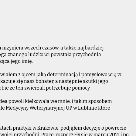
a inżyniera wszech czasów, a także najbardziej
a znanego ludzkości powstała przychodnia
ąca jego imię.
iwiałem z ojcem jaką determinacją i pomysłowością w
zuje się nasz bohater, a następnie skutki jego
bie że ten zwierzak potrzebuje pomocy.
idea powoli kiełkowała we mnie, i takim sposobem
le Medycyny Weterynaryjnej UP w Lublinie które
latach praktyki w Krakowie, podjąłem decyzje o powrocie
swojej przychodni. Prace, rozpoczęły się w marcu 2021 i po